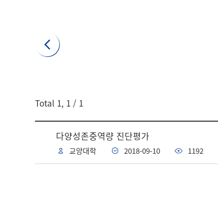
게시글 검색
Total
1
,
1
/ 1
검색어
다양성존중역량 진단평가
교양대학
2018-09-10
1192