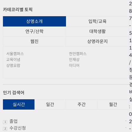
2
카테코리별 토픽
8
7
상명소개
입학/교육
-
연구/산학
대학생활
5
1
웹진
상명라운지
1
서울캠퍼스
천안캠퍼스
4
교육이념
인재상
/
상명요람
미디어
인기 검색어
실시간
일간
주간
월간
:
0
졸업
2
-
1
수강신청
-
-
2