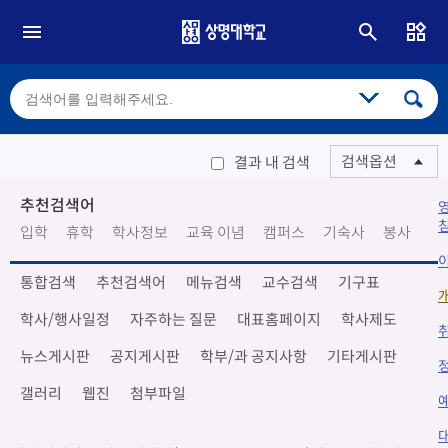
검색옵션
결과 내 검색
추천검색어
입학
휴학
학사정보
교육 이념
캠퍼스
기숙사
봉사
통합검색
추천검색어
메뉴검색
교수검색
기구표
학사/행사일정
자주하는 질문
대표홈페이지
학사제도
뉴스게시판
공지게시판
학부/과 공지사항
기타게시판
갤러리
웹진
첨부파일