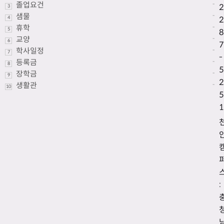
졸업요건
-
2
3
샘물
-
4
2
휴학
-
5
8
교양
-
6
7
학사일정
-
7
-
등록금
-
8
5
장학금
-
9
2
생활관
-
10
5
1
: