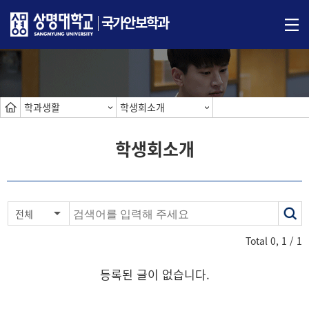
국가안보학과
학과생활
학생회소개
학생회소개
색
전체
어
Total
0
,
1
/ 1
등록된 글이 없습니다.