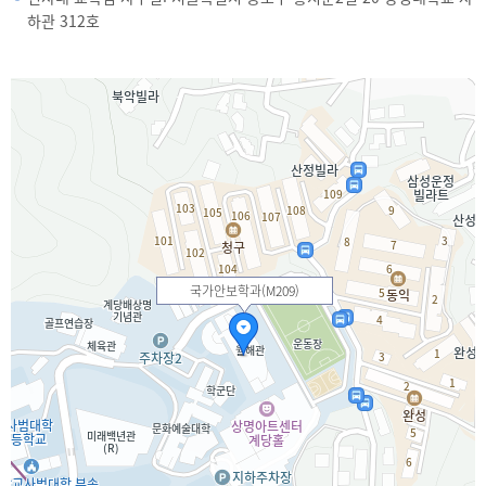
하관 312호
국가안보학과(M209)