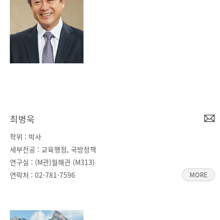
최병욱
학위 : 박사
세부전공 : 교육행정, 국방정책
연구실 : (M관)월해관 (M313)
연락처 :
02-781-7596
MORE