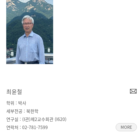
최윤철
학위 : 박사
세부전공 : 북한학
연구실 : (I관)제2교수회관 (I620)
연락처 :
02-781-7599
MORE