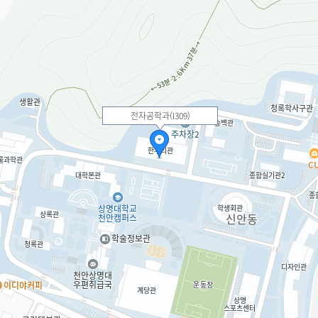
전자공학과(I309)