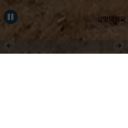
상명대학교
그대, 상명을 원천으로
세상에 솟는 샘물 되어라.
장학
취업
대학원
비교과
상생
공모
국제
근로
등록
수강
연수