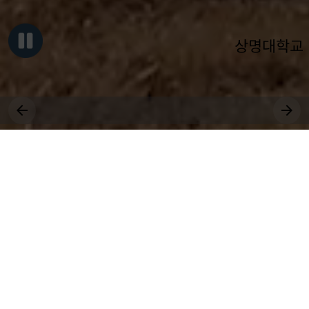
상명대학교
그대, 상명을 원천으로
세상에 솟는 샘물 되어라.
장학
취업
근로
국제
대학원
비교과
상생
전공
공모
교환학생