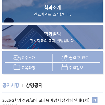
학과소개
간호학과를
소개합니다.
학과앨범
간호학과의
학과 앨범입니다.
교수소개
졸업 후 진로
교육과정
취업정보
공지사항
상명공지
2026-2학기 전공/교양 교과목 폐강 대상 강좌 안내(1차)