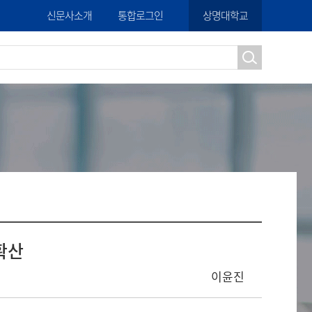
신문사소개
통합로그인
상명대학교
확산
이윤진