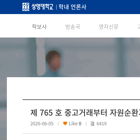
학내 언론사
학보사
방송국
영자신문
제 765 호 중고거래부터 자원순
2026-06-05
Like
0
6419