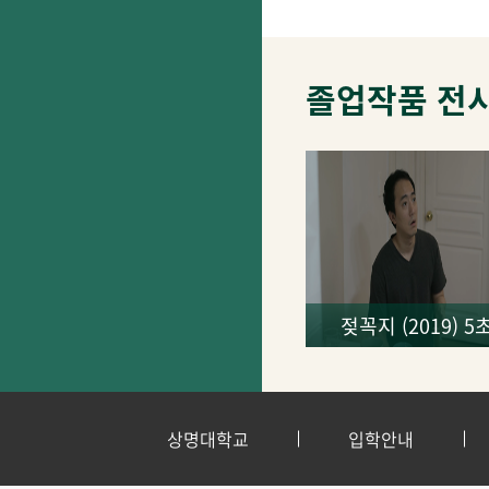
졸업작품 전
젖꼭지 (2019) 
상명대학교
입학안내