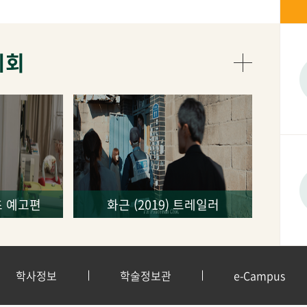
시회
5초 예고편
화근 (2019) 트레일러
학사정보
학술정보관
e-Campus