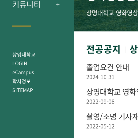
커뮤니티
상명대학교 영화영상
전공공지
상
상명대학교
LOGIN
졸업요건 안내
eCampus
2024-10-31
학사정보
상명대학교 영화
SITEMAP
2022-09-08
촬영/조명 기자
2022-05-12