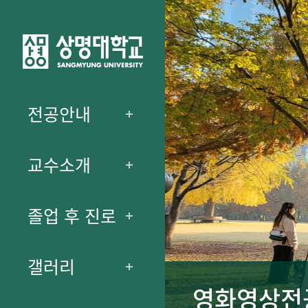
전공안내
교수소개
졸업 후 진로
갤러리
영화영상전