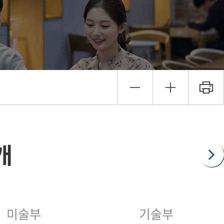
개
미술부
기술부