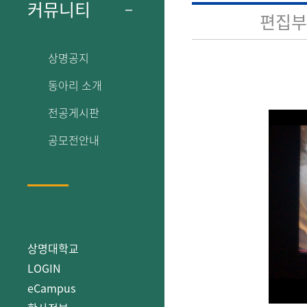
커뮤니티
편집부
상명공지
동아리 소개
전공게시판
공모전안내
상명대학교
LOGIN
eCampus