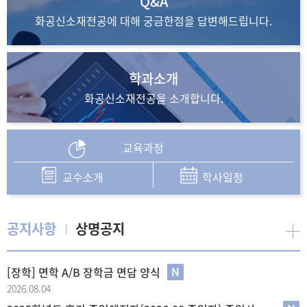
Q&A
화공신소재전공에
대해 궁금한점을
답변해드립니다.
학과소개
화공신소재전공을
소개합니다.
교육과정
교수소개
학사일정
공지사항
상명공지
[장학] 면학 A/B 장학금 면담 양식
2026.08.04