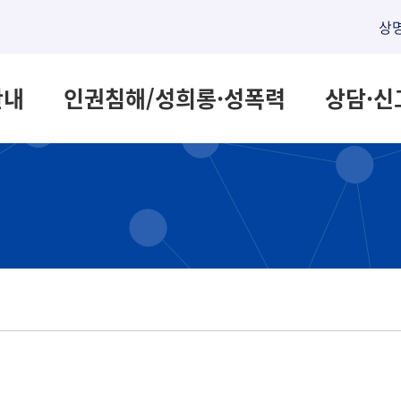
상
안내
인권침해/성희롱·성폭력
상담·신