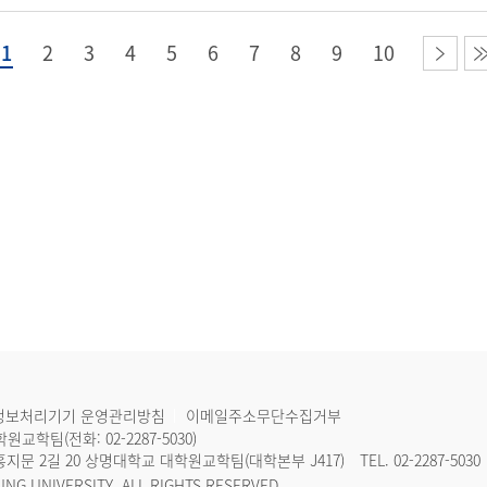
1
2
3
4
5
6
7
8
9
10
정보처리기기 운영관리방침
이메일주소무단수집거부
학원교학팀(전화:
02-2287-5030
)
구 홍지문 2길 20 상명대학교 대학원교학팀(대학본부 J417)
TEL.
02-2287-5030
NG UNIVERSITY. ALL RIGHTS RESERVED.