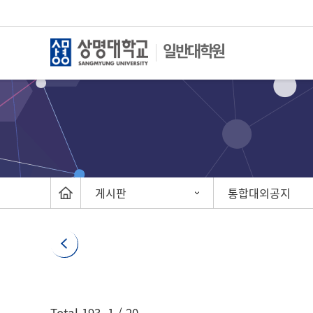
일반대학원
게시판
통합대외공지
게시글 검색
Total
193
,
1
/ 20