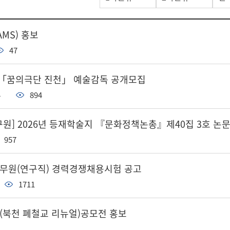
MS) 홍보
47
「꿈의극단 진천」 예술감독 공개모집
4
894
] 2026년 등재학술지 『문화정책논총』제40집 3호 논문
957
공무원(연구직) 경력경쟁채용시험 공고
1711
인(북천 폐철교 리뉴얼)공모전 홍보