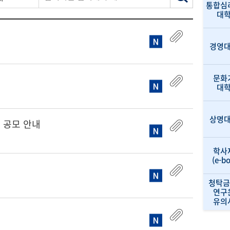
통합심
대
경영
문화
대
상명
 공모 안내
학사
(e-b
청탁금
연구
유의