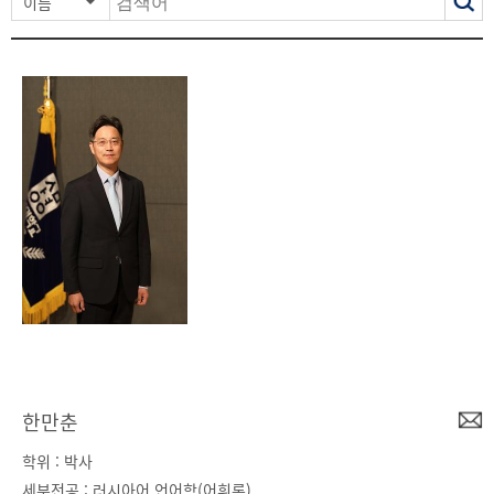
이름
력
한만춘
학위 : 박사
세부전공 : 러시아어 언어학(어휘론)