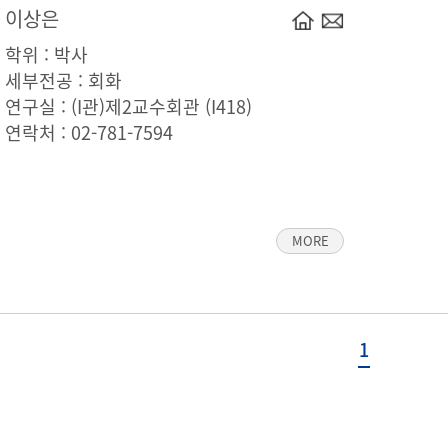
이상은
학위 : 박사
세부전공 : 회화
연구실 : (I관)제2교수회관 (I418)
연락처 :
02-781-7594
MORE
1