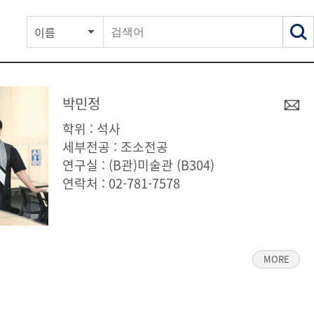
이름
박민정
학위 : 석사
세부전공 : 조소전공
연구실 : (B관)미술관 (B304)
연락처 :
02-781-7578
MORE