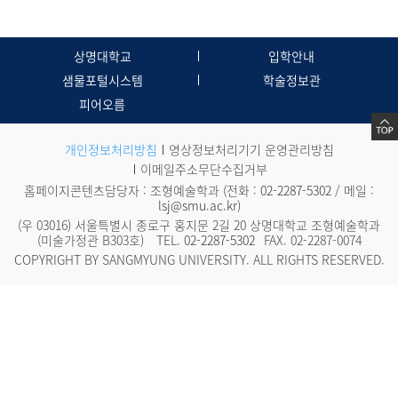
상명대학교
입학안내
샘물포털시스템
학술정보관
피어오름
개인정보처리방침
영상정보처리기기 운영관리방침
이메일주소무단수집거부
홈페이지콘텐츠담당자 : 조형예술학과 (전화 :
02-2287-5302
/ 메일 :
lsj@smu.ac.kr
)
(우 03016) 서울특별시 종로구 홍지문 2길 20 상명대학교 조형예술학과
(미술가정관 B303호)
TEL.
02-2287-5302
FAX. 02-2287-0074
COPYRIGHT BY SANGMYUNG UNIVERSITY. ALL RIGHTS RESERVED.