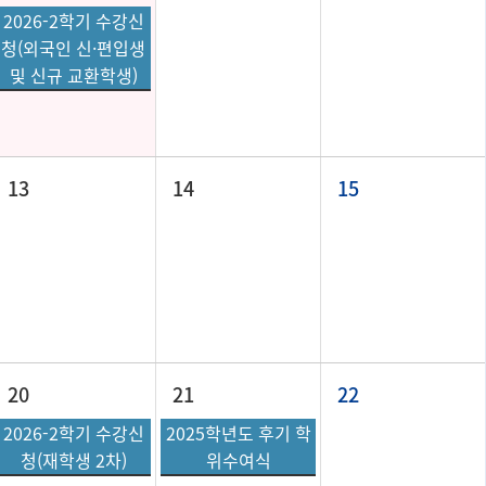
2026-2학기 수강신
청(외국인 신·편입생
및 신규 교환학생)
13
14
15
20
21
22
2026-2학기 수강신
2025학년도 후기 학
청(재학생 2차)
위수여식