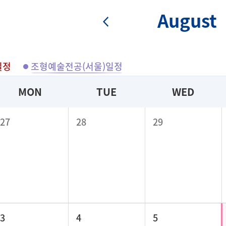
August
일정
조형예술전공(서울)일정
MON
TUE
WED
27
28
29
3
4
5