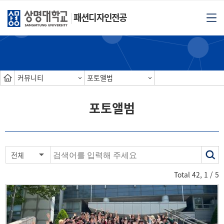
패션디자인전공
커뮤니티
포토앨범
포토앨범
색
전체
어
Total
42
,
1
/ 5