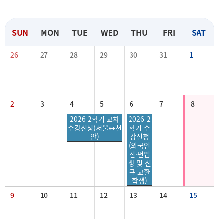
SUN
MON
TUE
WED
THU
FRI
SAT
26
27
28
29
30
31
1
2
3
4
5
6
7
8
2026-2학기 교차
2026-2
수강신청(서울↔천
학기 수
안)
강신청
(외국인
신·편입
생 및 신
규 교환
학생)
9
10
11
12
13
14
15