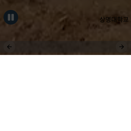
상명대학교
그대, 상명을 원천으로
세상에 솟는 샘물 되어라.
장학
취업
근로
국제
대학원
비교과
상생
전공
공모
교환학생