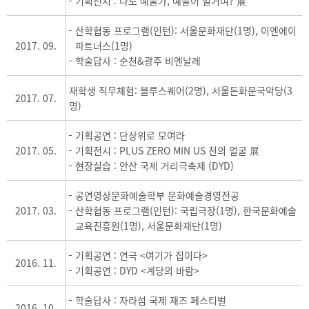
기획전시 : 나도 예술가, 예술이 별거여? 展
산학협동 프로그램(인턴): 서울문화재단(1명), 이엔에이
2017. 09.
파트너스(1명)
학술답사 : 순천&광주 비엔날레
재학생 직무체험: 블루스퀘어(2명), 서울돈화문국악당(3
2017. 07.
명)
기획공연 : 단상위로 모여라
2017. 05.
기획전시 : PLUS ZERO MIN US 천의 얼굴 展
현장실습 : 안산 국제 거리극축제 (DYD)
공연영상문화예술학부 문화예술경영전공
2017. 03.
산학협동 프로그램(인턴): 국립극장(1명), 한국문화예술
교육진흥원(1명), 서울문화재단(1명)
기획공연 : 연극 <여기가 집이다>
2016. 11.
기획공연 : DYD <계당의 바람>
학술답사 : 자라섬 국제 재즈 페스티벌
2016. 10.