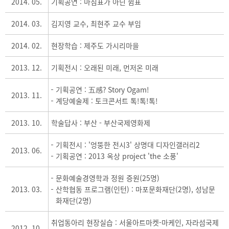
2014. 05.
기획공연 : 마침표가 아닌 쉼표
2014. 03.
김지영 교수, 최현주 교수 부임
2014. 02.
현장학습 : 제주도 가시리마을
2013. 12.
기획전시 : 오래된 미래, 먼저온 미래
기획공연 : 五感? Story Ogam!
2013. 11.
계당예술제 : 토크콘서트 톡!톡!톡!
2013. 10.
학술답사 : 부산 - 부산국제영화제
기획전시 : '엉뚱한 전시3' 상명대 디자인갤러리2
2013. 06.
기획공연 : 2013 옥상 project 'the 소풍'
문화예술경영학과 정원 증원(25명)
2013. 03.
산학협동 프로그램(인턴) : 마포문화재단(2명), 성남문
화재단(2명)
취업동아리 현장실습 : 서울아트마켓-마케인, 자라섬국제
2012. 10.