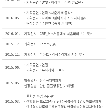
기획공연 : DYD <이상한 나라의 할로윈>
기획공연 : 연극 <사춘기 메들리>
2016. 05.
기획전시 : 디아트 <살아지다 사라지다 展>
현장실습 : 수원연극축제(마케인)
2016. 01.
기획전시 : CRE_M <처음에서 처음바라보기 展>
2015. 12.
기획전시 : Jammy 展
2015. 11.
기획전시 : 디아트 <각색 : 각자의 시선 展>
기획공연 : 연결
2015. 06.
기획전시 : 두나래차-오르다
학술답사 : 전주국제영화제
2015. 05.
현장실습 : 한산 들풀영웅전(마케인)
한희선 특임교수 부임
2015. 03.
산학협동 프로그램(인턴) : 국립극장(1명), 마포문화재
단(1명), 나루아트센터(1명), 한국예술인복지재단(1명)