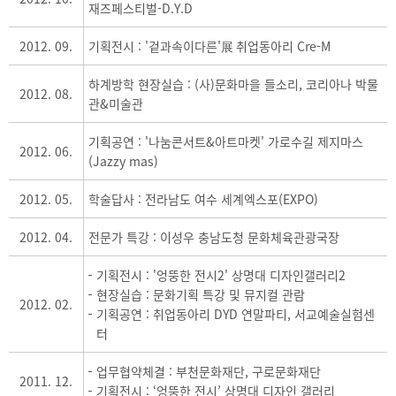
재즈페스티벌-D.Y.D
2012. 09.
기획전시 : '겉과속이다른'展 취업동아리 Cre-M
하계방학 현장실습 : (사)문화마을 들소리, 코리아나 박물
2012. 08.
관&미술관
기획공연 : '나눔콘서트&아트마켓' 가로수길 제지마스
2012. 06.
(Jazzy mas)
2012. 05.
학술답사 : 전라남도 여수 세계엑스포(EXPO)
2012. 04.
전문가 특강 : 이성우 충남도청 문화체육관광국장
기획전시 : '엉뚱한 전시2' 상명대 디자인갤러리2
현장실습 : 문화기획 특강 및 뮤지컬 관람
2012. 02.
기획공연 : 취업동아리 DYD 연말파티, 서교예술실험센
터
업무협약체결 : 부천문화재단, 구로문화재단
2011. 12.
기획전시 : ‘엉뚱한 전시’ 상명대 디자인 갤러리