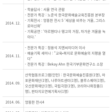
학술답사 : 서울 연극 관람
전문가 특강 : 노준석 한국문화예술교육진흥원 본부장
기획전시 : 엉뚱한 전시 5 '세상을 비추는 거울, 그리스
2014. 12.
로마신화'
기획공연 : '아르헨티나 탱고의 거장, 차가운 겨울을 녹
이다.'
전문가 특강 : 정용석 지엔씨미디어 이사
예술기획 세미나 : "교육•복지로 문화예술의 지평을 열
2014. 11.
다"
전문가 특강 : Bekay Ahn 한국기부문화연구소 소장
산학협동프로그램(인턴) : 한국문화예술진흥원(1명), 마
포문화재단(1명), 나루아트센터(1명), 블루스퀘어(1명),
2014. 09.
오산문화재단(1명), 국립극장(1명), 코리아나화장품(1
명), 판타지오연예기획사(1명)
2014. 06.
엉뚱한 전시4