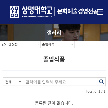
문화예술경영전공
갤러리
갤러리
졸업작품
졸업작품
색
전체
어
Total
0
,
1
/ 1
등록된 글이 없습니다.