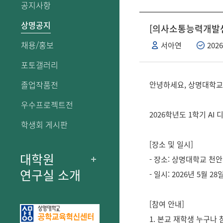
공지사항
상명공지
[의사소통능력개발센터
채용/홍보
서아연
2026
포토갤러리
졸업작품전
안녕하세요, 상명대학
우수프로젝트전
2026학년도 1학기 A
학생회 게시판
[장소 및 일시]
대학원
- 장소: 상명대학교 천안
연구실 소개
- 일시: 2026년 5월 28일 
[참여 안내]
1. 본교 재학생 누구나 