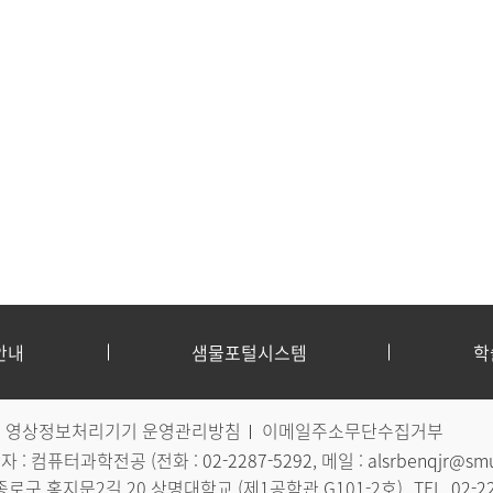
안내
샘물포털시스템
학
영상정보처리기기 운영관리방침
이메일주소무단수집거부
 : 컴퓨터과학전공 (전화 :
02-2287-5292
, 메일 :
alsrbenqjr@smu
시 종로구 홍지문2길 20 상명대학교 (제1공학관 G101-2호)
TEL.
02-2