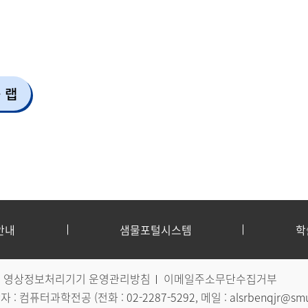
 랩
안내
샘물포털시스템
학
영상정보처리기기 운영관리방침
이메일주소무단수집거부
 : 컴퓨터과학전공 (전화 :
02-2287-5292
, 메일 :
alsrbenqjr@smu