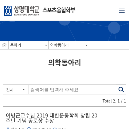
스포츠융합학부
동아리
의학동아리
의학동아리
색
전체
어
Total
2
,
1
/ 1
이병근교수님 2019 대한운동학회 창립 20
주년 기념 공로상 수상