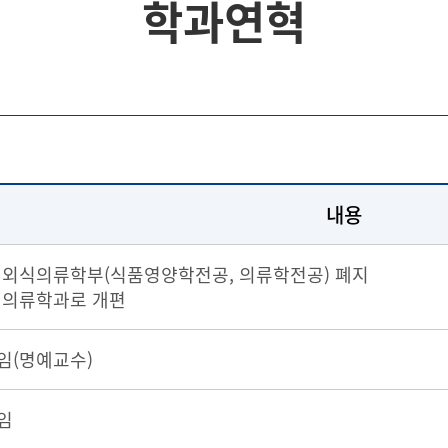
학과연혁
내용
 외식의류학부(식품영양학전공, 의류학전공) 폐지
 의류학과로 개편
임(명예교수)
임