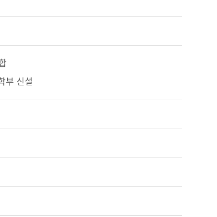
합
학부 신설