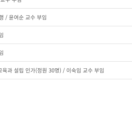
행 / 윤여순 교수 부임
임
임
육과 설립 인가(정원 30명) / 이숙임 교수 부임