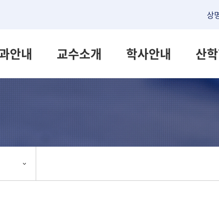
상
과안내
교수소개
학사안내
산학