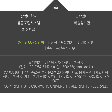
상명대학교
입학안내
샘물포털시스템
학술정보관
피어오름
개인정보처리방침
영상정보처리기기 운영관리방침
이메일주소무단수집거부
홈페이지콘텐츠담당자 : 생명공학전공
(전화 :
02-2287-5142
/ 메일 :
600486@smu.ac.kr
)
(우 03016) 서울시 종로구 홍지문2길 20 상명대학교 융합공과대학교학팀
생명공학전공 (제1공학관 G101-2호)
TEL.
02-2287-5142
FAX. 02-2287-
0070
COPYRIGHT BY SANGMYUNG UNIVERSITY. ALL RIGHTS RESERVED.