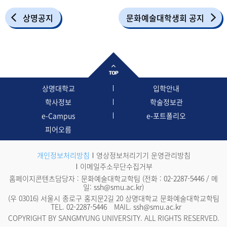
상명공지
문화예술대학생회 공지
상명대학교
입학안내
학사정보
학술정보관
e-Campus
e-포트폴리오
피어오름
개인정보처리방침
영상정보처리기기 운영관리방침
이메일주소무단수집거부
홈페이지콘텐츠담당자 : 문화예술대학교학팀 (전화 :
02-2287-5446
/ 메
일:
ssh@smu.ac.kr
)
(우 03016) 서울시 종로구 홍지문2길 20 상명대학교 문화예술대학교학팀
TEL.
02-2287-5446
MAIL.
ssh@smu.ac.kr
COPYRIGHT BY SANGMYUNG UNIVERSITY. ALL RIGHTS RESERVED.