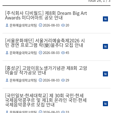
Total
26
,
1
/ 3
[주식회사 디비월드] 제8회 Dream Big Art
Awards 미디어아트 공모 안내
문화예술대학교학팀
2026-08-03
20
[서울문화재단] 서울거리예술축제2026 시
민 경연 프로그램 락(樂)을추다 모집 안내
문화예술대학교학팀
2026-08-03
45
[홍성군] 고암이응노생가기념관 제8회 고암
미술상 작가공모 안내
문화예술대학교학팀
2026-08-03
29
[국민일보·한세대학교] 제 30회 국민·한세
국제음악콩쿠르 및 제1회 온라인 국민·한세
국제음악콩쿠르 모집 안내
문화예술대학교학팀
2026-08-03
33