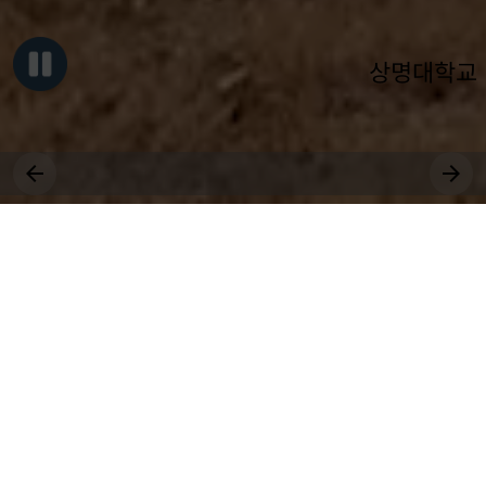
상명대학교
그대, 상명을 원천으로
세상에 솟는 샘물 되어라.
장학
취업
대학원
비교과
상생
전공
공모
국제
근로
등록
수강