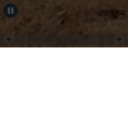
상명대학교
그대, 상명을 원천으로
세상에 솟는 샘물 되어라.
장학
취업
수강
국제
등록
공모
교환학생
근로
대학원
봉사
상생